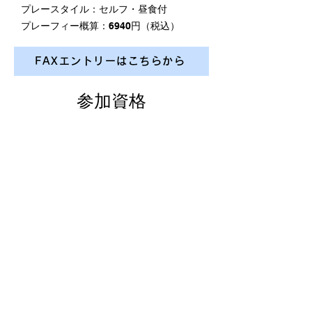
プレースタイル：セルフ・昼食付
​プレーフィー概算：6940円（税込）
FAXエントリーはこちらから
参加資格
アマチュアゴルファーで年齢性別は問わず
どちらか1選手が①～④の条件を1つ満たすペ
ア
①茨城県内に在住
②茨城県内に勤務・在学
③茨城県内のゴルフ場会員
（正・平日などは問わない）
④茨城県内のゴルフ場友の会等会員
競技方法
スクランブルダブルス（スクラッチ戦）