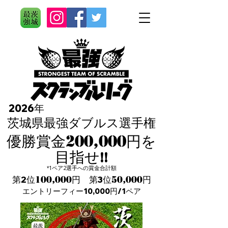
2026年
茨城県最強ダブルス選手権
200,000
​優勝賞金
円を
目指せ!!
​*1ペア2選手への賞金合計額
第2位
100,
000
円 第3位
50,000
円
​エントリーフィー10,000円/1ペア