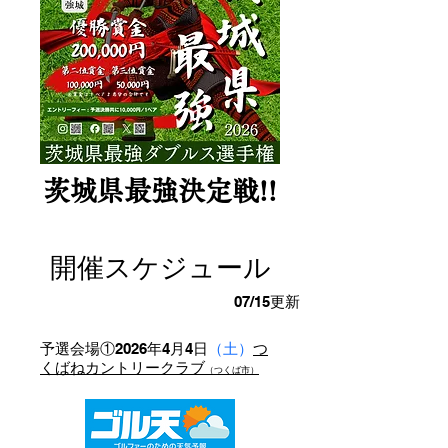
​茨城県最強決定戦!!
開催スケジュール
07/15更新​
予選会場①2026年4月4日
（土）
つ
くばねカントリークラブ
（つくば市）